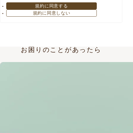
各条項に同意していただくことが前提となります。
規約に同意する
必ずご一読の上、同意をいただき、「会員登録」を行
規約に同意しない
ってください。「会員登録」の時点で、下記各条項を
承諾し同意していることとみなします。
会員規約
カゴメ株式会社（以下「当社」とします）は、当社が
運営する「カゴメ健康直送便オンラインショップ」
お困りのことがあったら
（以下本サービスとします）の「会員登録」をされた
方に対する「会員規約」（以下「本規約」とします）
を以下の通りに定めます。
「会員登録」をされた方（以下「会員」とします）
は、本規約を遵守の上、本サービスを利用してくださ
い。
１．本規約の変更
当社は、事業内容や提供するサービスの変更に伴い、
また、必要と判断した場合には、本規約を会員に事前
の了承を得ることなく、随時変更することができるも
のとします。