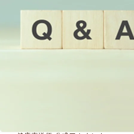
２．会員の定義
会員とは、所定の方法に従い「カゴメ健康直送便オン
ラインショップ」に「会員登録」を行い、当社がこれ
を認めた方を指します。
３．会員登録
「会員登録」は、利用者本人が登録を行ってくださ
い。代理による登録は一切認められません。また、20
歳未満のお客様は、親権者または後見人が承諾する場
合に限り、当オンラインショップに会員登録および利
用することができます。
本サービスを利用する上で必要となる情報は、本サー
ビス利用状況とともに、当社のデータベースに登録さ
れます。個人情報管理については、
プライバシーポリ
シー
をご覧ください。
各登録項目については、以下のルールをお守りくださ
い。
メールアドレス
本サービスでは、メールアドレスを会員ＩＤとして使
用させていただきます。登録者ご自身の保有するメー