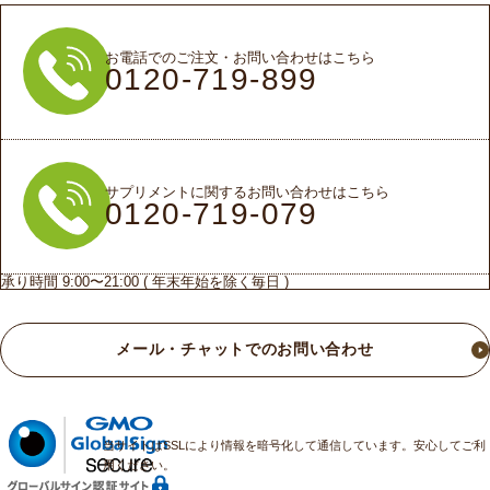
当社は、本規約が守られていないと判断した場合、会
員に事前に通知することなく、本サービスの提供を停
止し、会員登録を取り消すことができるものとしま
お電話でのご注文・お問い合わせはこちら
0120-719-899
す。
８．会員情報等の削除
当社は、一定期間ご利用がない場合、またはシステム
保守管理上必要がある場合に会員に事前に通知するこ
サプリメントに関するお問い合わせはこちら
となく、本サービスの提供を停止し、会員登録を取り
0120-719-079
消すことができるものとします。
９.免責事項
承り時間 9:00〜21:00 ( 年末年始を除く毎日 )
当社は、当社に故意または重大なる過失がある場合を
除き、会員が本サービスを利用したこと、または利用
できなかったことにより生じた一切の損害について責
メール・チャットでのお問い合わせ
任を負いません。
10.管轄合意
本規約に基づき紛争が生じたとき、東京地方裁判所ま
当サイトはSSLにより情報を暗号化して通信しています。安心してご利
たは東京簡易裁判所を第一審の専属的合意裁判所とし
用ください。
ます。