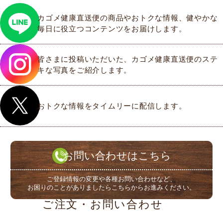
を利用される方の電話番号をご登録ください。
カゴメ健康直送便の商品やおトクな情報、健やかな
毎日に役立つコンテンツをお届けします。
４．会員ＩＤ及びパスワードの管理
会員ＩＤ及びパスワードは、会員本人が責任を持って
管理してください。第三者への譲渡、貸与は認められ
皆さまに投稿いただいた、カゴメ健康直送便のステ
ません。譲渡、貸与に伴う損害の発生については、当
キな写真をご紹介します。
社は一切の責任を負いません。また、第三者の盗用に
伴う損害の発生については、当社は一切の責任を負い
ません。
おトクな情報をタイムリーに配信します。
５．会員ＩＤ及びパスワードの共用禁止
会員ＩＤ及びパスワードは、複数の人による共用を認
めません。会員本人による利用に限定してください。
お問い合わせはこちら
６．会員登録内容に変更があった場合の変更義務につい
て
ご登録情報の変更や各種お問い合わせなど、
会員登録内容に変更があった場合、会員は速やかに登
お困りのことがありましたらこちらからお進みください。
録内容の変更を行ってください。
ご注文・お問い合わせ
７．会員の取消