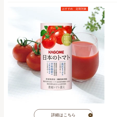
おすすめ
定期対象
定期お届けコース価格
(毎月1点)
6,782
円
(税込)
通常価格
7,776
円
(税込)
詳細はこちら