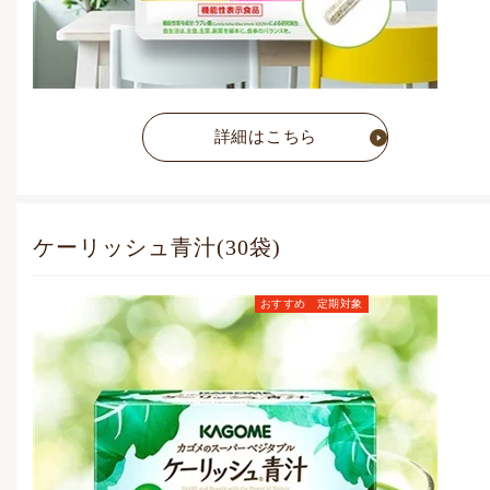
詳細はこちら
ケーリッシュ青汁(30袋)
おすすめ
定期対象
定期お届けコース価格
(毎月1点)
4,084
円
(税込)
通常価格
4,428
円
(税込)