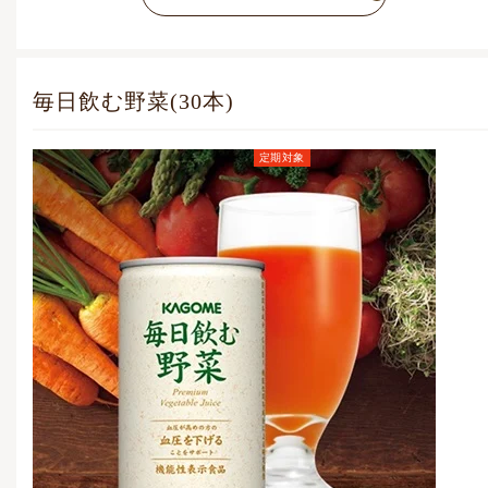
毎日飲む野菜(30本)
定期対象
定期お届けコース価格
(毎月1点)
5,648
円
(税込)
通常価格
7,052
円
(税込)