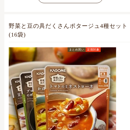
野菜と豆の具だくさんポタージュ4種セット
(16袋)
まとめ買い
定期対象
定期お届けコース価格
(毎月1点)
4,698
円
(税込)
通常価格
5,292
円
(税込)