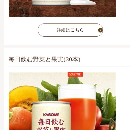
詳細はこちら
毎日飲む野菜と果実(30本)
定期対象
定期お届けコース価格
(毎月1点)
5,648
円
(税込)
通常価格
7,052
円
(税込)