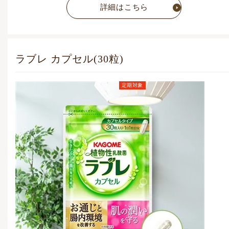
詳細はこちら
ラブレ カプセル(30粒)
定期対象
定期お届けコース価格
(毎月1点)
4,269
円
(税込)
通常価格
4,628
円
(税込)