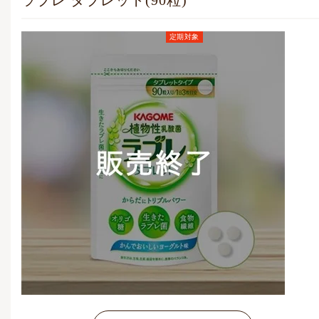
ラブレ タブレット(90粒)
定期対象
定期お届けコース価格
(毎月1点)
3,240
円
(税込)
通常価格
3,600
円
(税込)