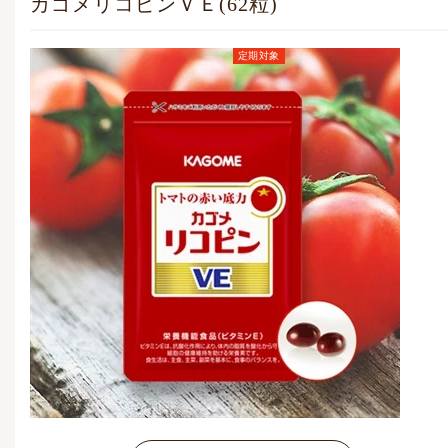
カゴメリコピンＶＥ(62粒)
定期対象
定期お届けコース価格
(毎月1点)
4,269
円
(税込)
通常価格
4,628
円
(税込)