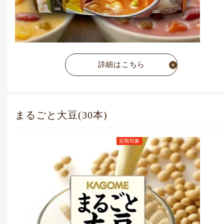
詳細はこちら
まるごと大豆(30本)
定期対象
定期お届けコース価格
(毎月1点)
4,104
円
(税込)
通常価格
4,860
円
(税込)