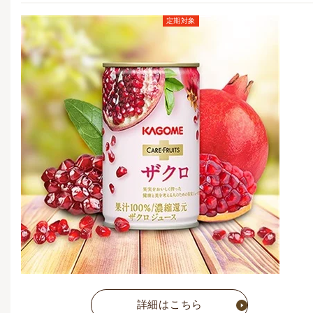
定期対象
定期お届けコース価格
(毎月1点)
5,054
円
(税込)
通常価格
5,832
円
(税込)
詳細はこちら