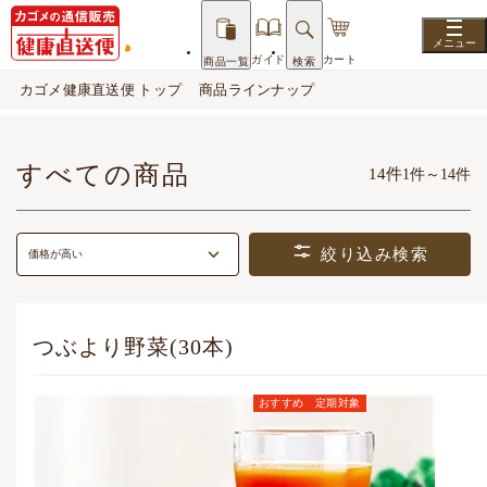
ガイド
カート
商品一覧
検索
カゴメ健康直送便 トップ
商品ラインナップ
すべての商品
14件
1件～14件
絞り込み検索
価格が高い
つぶより野菜(30本)
おすすめ
定期対象
定期お届けコース価格
(毎月1点)
6,782