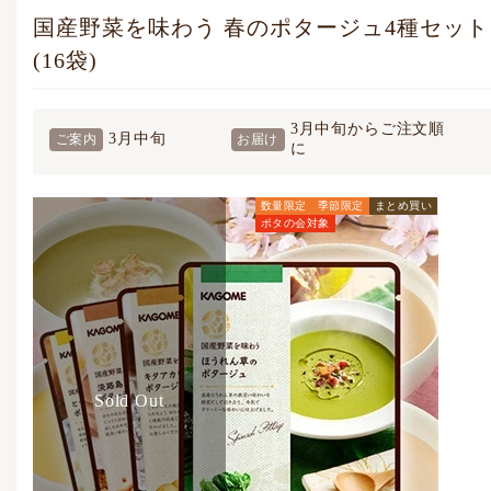
国産野菜を味わう 春のポタージュ4種セット
(16袋)
3月中旬からご注文順
3月中旬
ご案内
お届け
に
数量限定
季節限定
まとめ買い
ポタの会対象
ポタージュの会価格
4,536
円
(税込)
通常価格
5,292
円
(税込)
Sold Out