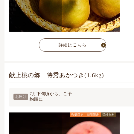
詳細はこちら
献上桃の郷 特秀あかつき(1.6kg)
7月下旬頃から、ご予
お届け
約順に
数量限定
期間限定
送料無料
通常価格
6,480
円
(税込)