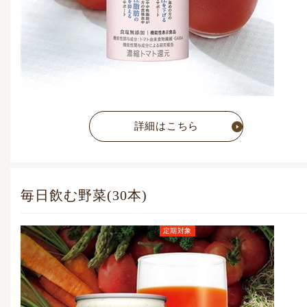
詳細はこちら
毎日飲む野菜(30本)
定期対象
定期お届けコース価格
(毎月1点)
5,648
円
(税込)
通常価格