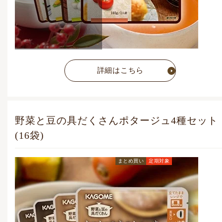
詳細はこちら
野菜と豆の具だくさんポタージュ4種セット
(16袋)
まとめ買い
定期対象
定期お届けコース価格
(毎月1点)
4,698
円
(税込)
通常価格