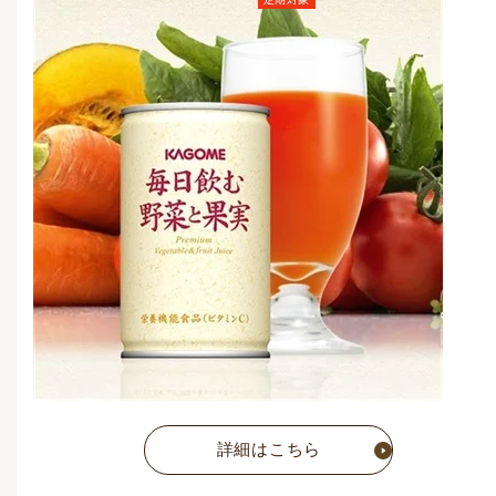
定期お届けコース価格
(毎月1点)
5,648
円
(税込)
通常価格
7,052
円
(税込)
詳細はこちら