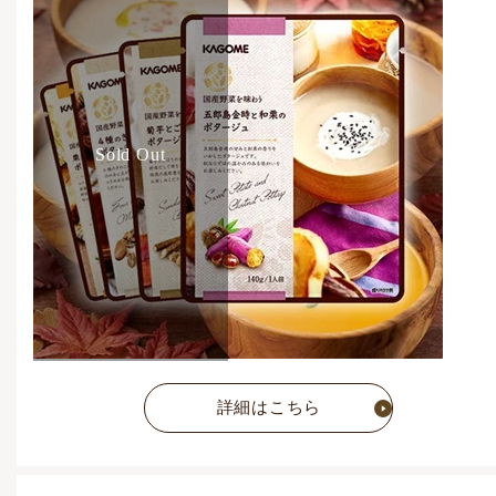
ポタージュの会価格
4,536
円
(税込)
通常価格
5,292
円
(税込)
Sold Out
詳細はこちら