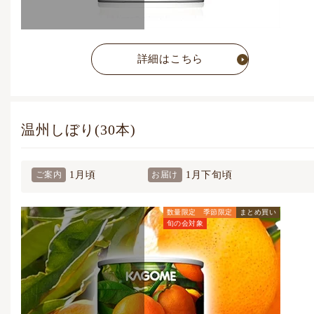
詳細はこちら
温州しぼり(30本)
1月頃
1月下旬頃
ご案内
お届け
数量限定
季節限定
まとめ買い
旬の会対象
旬の会価格
4,860
円
(税込)
通常価格
5,400
円
(税込)