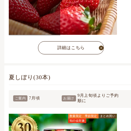
詳細はこちら
夏しぼり(30本)
9月上旬頃よりご予約
7月頃
ご案内
お届け
順に
数量限定
季節限定
まとめ買い
旬の会対象
旬の会価格