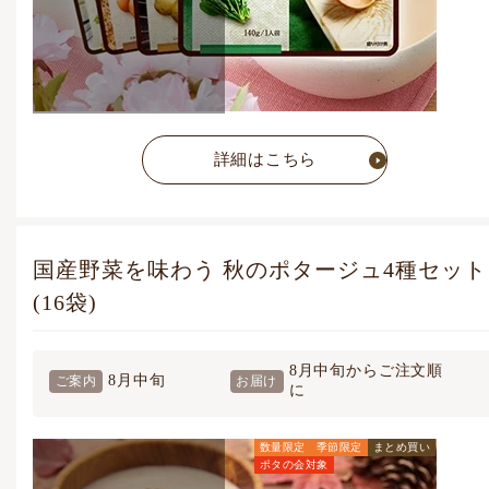
詳細はこちら
国産野菜を味わう 秋のポタージュ4種セット
(16袋)
8月中旬からご注文順
8月中旬
ご案内
お届け
に
数量限定
季節限定
まとめ買い
ポタの会対象