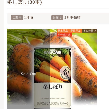
冬しぼり(30本)
1月頃
2月中旬頃
ご案内
お届け
数量限定
季節限定
まとめ買い
旬の会対象
旬の会価格
4,860
円
(税込)
通常価格
5,400
円
(税込)
Sold Out