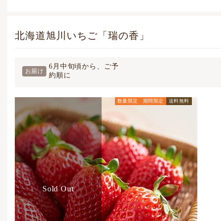
北海道旭川いちご「瑞の香」
6月中旬頃から、ご予
お届け
約順に
数量限定
期間限定
送料無料
通常価格
5,724
円
(税込)
Sold Out