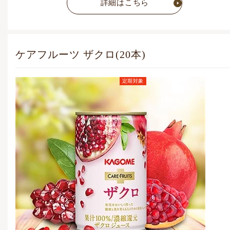
詳細はこちら
ケアフルーツ ザクロ(20本)
定期対象
定期お届けコース価格
(毎月1点)
5,054
円
(税込)
通常価格
5,832
円
(税込)