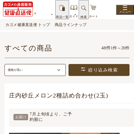
ガイド
カート
商品一覧
検索
カゴメ健康直送便 トップ
商品ラインナップ
すべての商品
48件
1件～20件
絞り込み検索
価格が高い
庄内砂丘メロン2種詰め合わせ(2玉)
7月上旬頃より、ご予
お届け
約順に