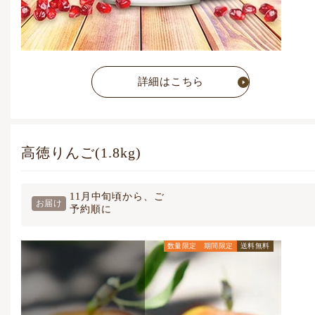
詳細はこちら
高徳りんご(1.8kg)
11月中旬頃から、ご
お届け
予約順に
数量限定
期間限定
送料無料
通常価格
5,832
円
(税込)