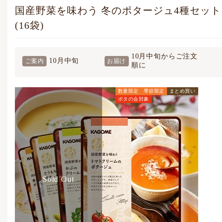
国産野菜を味わう 冬のポタージュ4種セット
(16袋)
10月中旬からご注文
10月中旬
ご案内
お届け
順に
数量限定
季節限定
まとめ買い
ポタの会対象
ポタージュの会価格
4,536
円
(税込)
通常価格
5,292
円
(税込)
Sold Out