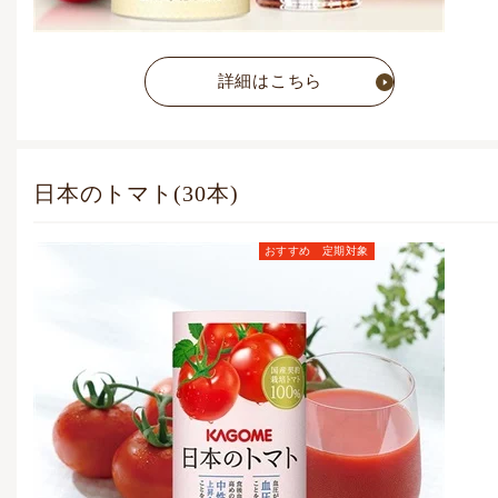
詳細はこちら
日本のトマト(30本)
おすすめ
定期対象
定期お届けコース価格
(毎月1点)
6,782
円
(税込)
通常価格
7,776
円
(税込)