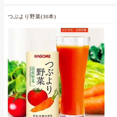
つぶより野菜(30本)
おすすめ
定期対象
定期お届けコース価格
(毎月1点)
6,782
円
(税込)
通常価格
7,776
円
(税込)