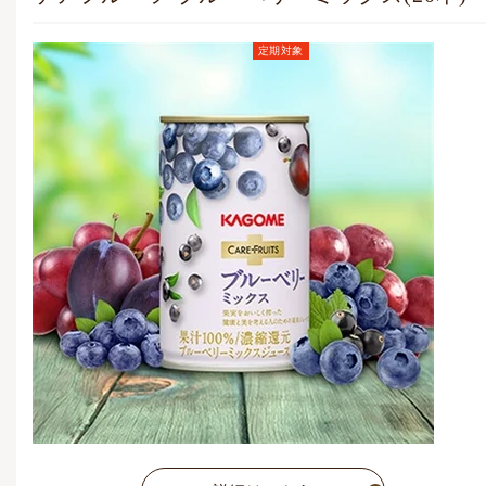
定期対象
定期お届けコース価格
(毎月1点)
5,054
円
(税込)
通常価格
5,832
円
(税込)